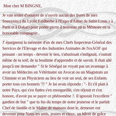
Mon cher M BINGNE,
Je vais tenter d'essayer de n'ouvrir aucun des livres de mes
Souvenirs ( du Lycée Faidherbe à l'Expo d'Alfort de Saint-Louis s à
Paris et à Dakar) pour porter pierre à nouveau en ta Mémoire en si
honorable compagnie.,
J' épargnerai la mémoire d'un de mes Chefs Inspecteur-Général des
Services de l'Elevage et des Industries Animales de l'exAOF qui
pensant - un temps - devenir le tien, s'ahurissait s'indignait, s'outrait
même de ta soif, de ta boulimie d'apprendre et de savoir. Il était allé
jusqu'à me demander " Si le Sénégal ne voyait pas un avantage à
avoir un Médecins un Vétérinaire un Avocat ou un Magistrats un
Chimiste et un Physiciens au lieu de voir un seul, de ses Enfants
porter tous ces bonnets '?! " Je lui avais répondu : "- Et s'il plait à
notre Pays, qui s'en flattes s'en enorgueillit, s'en réjouit et s'en
honore, d'avoir pu se payer ce phénomène ?. Il ignorait l'excellent "
gardien de but " que tu fus du temps de notre jeunesse et le parfait
Chef de famille et le Maître de maisons dont le, demeure eut
devenue pour Nous tes amis, jeunes et vieux, un hâvre de grâce