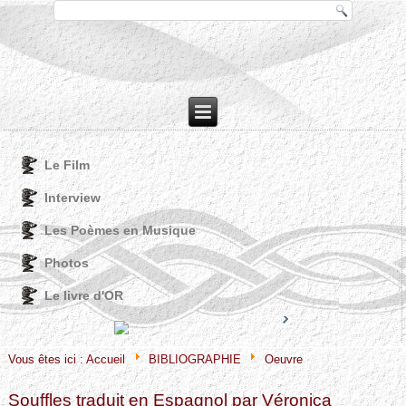
Le Film
Interview
Les Poèmes en Musique
Photos
Le livre d'OR
Joomla! 3 Modules
VinaGecko.com
© Free
- by
Vous êtes ici :
Accueil
BIBLIOGRAPHIE
Oeuvre
Souffles traduit en Espagnol par Véronica