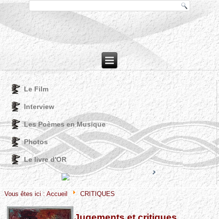
Le Film
Interview
Les Poèmes en Musique
Photos
Le livre d'OR
Joomla! 3 Modules
VinaGecko.com
© Free
- by
Vous êtes ici :
Accueil
CRITIQUES
Jugements et critiques