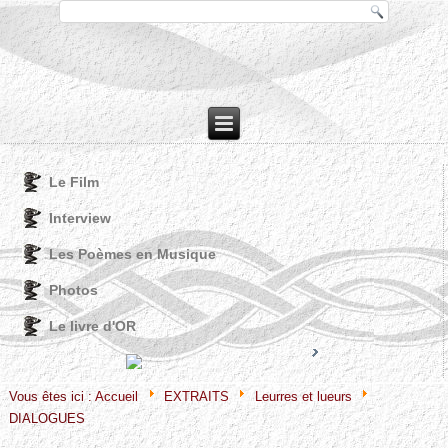
Le Film
Interview
Les Poèmes en Musique
Photos
Le livre d'OR
Joomla! 3 Modules
VinaGecko.com
© Free
- by
Vous êtes ici :
Accueil
EXTRAITS
Leurres et lueurs
DIALOGUES