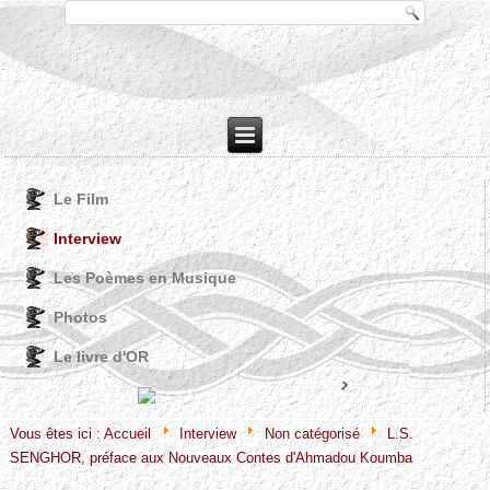
Le Film
Interview
Les Poèmes en Musique
Photos
Le livre d'OR
Joomla! 3 Modules
VinaGecko.com
© Free
- by
Vous êtes ici :
Accueil
Interview
Non catégorisé
L.S.
SENGHOR, préface aux Nouveaux Contes d'Ahmadou Koumba