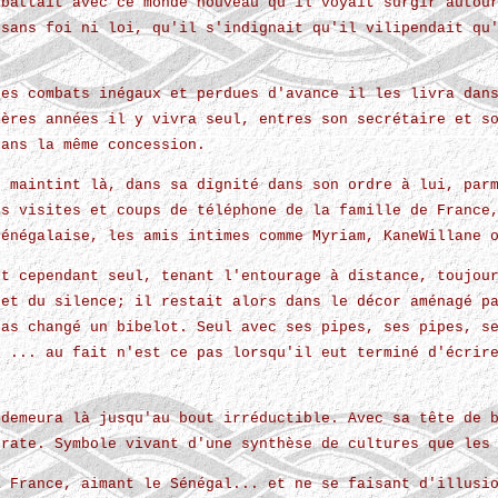
 battait avec ce monde nouveau qu'il voyait surgir autou
 sans foi ni loi, qu'il s'indignait qu'il vilipendait qu
.
ces combats inégaux et perdues d'avance il les livra dan
ières années il y vivra seul, entres son secrétaire et s
dans la même concession.
e maintint là, dans sa dignité dans son ordre à lui, par
es visites et coups de téléphone de la famille de France
sénégalaise, les amis intimes comme Myriam, KaneWillane 
et cependant seul, tenant l'entourage à distance, toujou
 et du silence; il restait alors dans le décor aménagé p
pas changé un bibelot. Seul avec ses pipes, ses pipes, s
s ... au fait n'est ce pas lorsqu'il eut terminé d'écrir
 demeura là jusqu'au bout irréductible. Avec sa tête de 
crate. Symbole vivant d'une synthèse de cultures que les
a France, aimant le Sénégal... et ne se faisant d'illusi