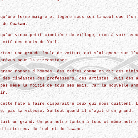
.
 qu'une forme maigre et légère sous son linceul que l'on
e de Ouakam.
 qu'un vieux petit cimetière de village, rien à voir ave
e cité des morts de Yoff.
urtant une grande foule de voiture qui s'alignent sur l'
 prévus pour la circonstance.
 grand nombre d'hommes, des cadres comme on dit des mini
s des cinéastes des professeurs, des artistes. Puis des 
 pas même la moitié de tous ses amis. Car la nouvelle an
oir.
 cette hâte à faire disparaître ceux qui nous quittent. 
té, pas la vitesse. Surtout quand il s'agit d'un grand.
était un grand. Un peu notre tonton à tous et même notre
 d'histoires, de leeb et de lawaan.