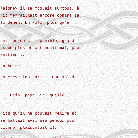
plaigne? il se moquait surtout, à
prit ferraillait encore contre la
ofondément En wolof plus qu'en
cun, toujours disponible, grand
resque plus et entendait mal, pour
ersation ...
r à boire.
ues crevettes par-ci, une salade
 ... Hein, papa Big! quelle
crits qu'il ne pouvait relire et
 se battait avec ses genoux pour
idienne, plaisantait-il.