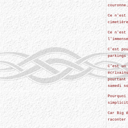
couronne
Ce n'est
cimetièr
Ce n'est
l'immens
C'est po
parkings
C'est un
écrivain
pourtant
samedi s
Pourquoi
simplici
Car Big 
raconter