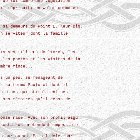
r de lui comme une végétation
'il méprisait; en wolof comme en
s sa demeure du Point E. Keur Big.
on serviteur dont la famille
mis ses milliers de livres, les
, les photos et les visites de la
ombre mince...
rs un peu, se ménageant de
ar sa femme Paule et dont il
es pipes qui stimulaient ses
e ses mémoires qu'il cessa de
bonze rasé. Avec son profil aigu
 sectaires prétendent impossible.
on sur aucun. Mais fidèle, par