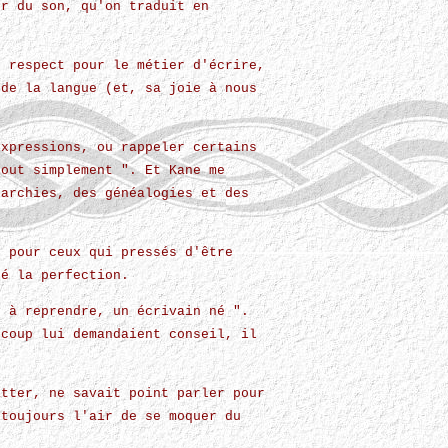
ur du son, qu'on traduit en
n respect pour le métier d'écrire,
 de la langue (et, sa joie à nous
expressions, ou rappeler certains
tout simplement ". Et Kane me
rarchies, des généalogies et des
e pour ceux qui pressés d'être
hé la perfection.
n à reprendre, un écrivain né ".
ucoup lui demandaient conseil, il
atter, ne savait point parler pour
 toujours l'air de se moquer du