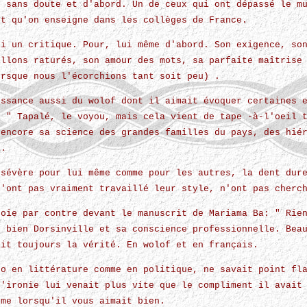
, sans doute et d'abord. Un de ceux qui ont dépassé le m
et qu'on enseigne dans les collèges de France.
si un critique. Pour, lui même d'abord. Son exigence, so
illons raturés, son amour des mots, sa parfaite maîtrise
orsque nous l'écorchions tant soit peu) .
issance aussi du wolof dont il aimait évoquer certaines 
: " Tapalé, le voyou, mais cela vient de tape -à-l'oeil 
 encore sa science des grandes familles du pays, des hié
s.
 sévère pour lui même comme pour les autres, la dent dur
n'ont pas vraiment travaillé leur style, n'ont pas cherc
joie par contre devant le manuscrit de Mariama Ba: " Rie
t bien Dorsinville et sa conscience professionnelle. Bea
ait toujours la vérité. En wolof et en français.
go en littérature comme en politique, ne savait point fl
L'ironie lui venait plus vite que le compliment il avait
ême lorsqu'il vous aimait bien.