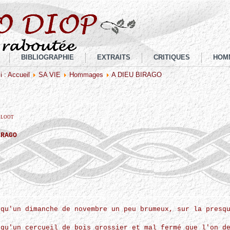
BIBLIOGRAPHIE
EXTRAITS
CRITIQUES
HOM
i :
Accueil
SA VIE
Hommages
A DIEU BIRAGO
TELOOT
IRAGO
 qu'un dimanche de novembre un peu brumeux, sur la presq
 qu'un cercueil de bois grossier et mal fermé que l'on d