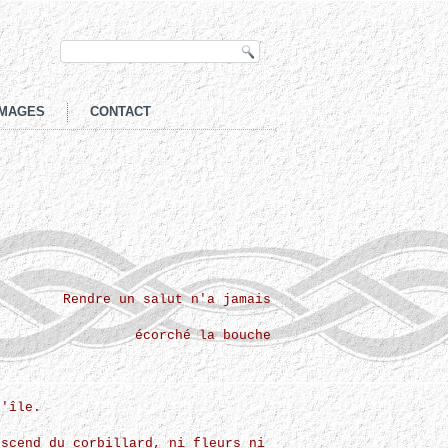
MAGES
CONTACT
Rendre un salut n'a jamais
écorché la bouche
u'île.
escend du corbillard, ni fleurs ni