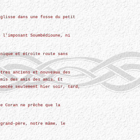
 glisse dans une fosse du petit
c l'imposant Soumbédioune, ni
unique et étroite route sans
stres anciens et nouveaux des
amis des amis des amis. Et
noncée seulement hier soir, tard,
Le Coran ne prêche que la
 grand-père, notre mâme, le