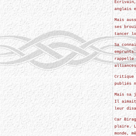
Ecrivain
anglais 
Mais aus
ses brou
tancer l
Sa conna
emprunts
rappelle
alliance
Critique
publiés 
Mais sa 
Il aimai
leur dis
Car Bira
plaire. 
monde, m