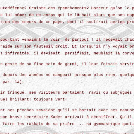
Autodéfense? Crainte des épanchements? Horreur qu'on le 
de lui même; de ce corps qui le lâchait alors que son es
ition des moeurs de ce pays, dont il souffrait certes pr
.
 pourtant venaient le voir, de partout ! Il recevait cha
 raide sur son fauteuil droit. Et lorsqu'il n'y voyait p
es infirmités, il devisait, persiflait, meublait la conv
un geste de sa fine main de garmi, il leur faisait servi
e depuis des années ne mangeait presque plus rien, quelq
s par- là).
oir trinqué, ses visiteurs partaient, ravis ou subjugués
quel brillant! toujours vert!
ant ses proches savaient qu'il se battait avec ses manus
 son brave secrétaire Kader arrivait à déchiffrer. Qu'il
à faire les rakkats de sa prière ... sa gymnastique quot