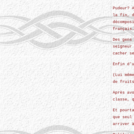
Pudeur? 
la fin, 
décompos
français
Des gens
seigneur
cacher s
Enfin d'
(Lui mêm
de fruit
Après av
classe, 
Et pourt
que seul
arriver 