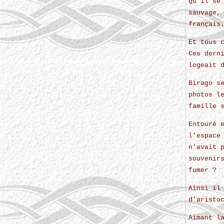
Qu'il se
sauvage,
français
Et tous 
Ces dern
logeait 
Birago s
photos l
famille 
Entouré 
l'espace
n'avait 
souvenir
fumer ?
Ainsi il
d'aristo
Aimant l