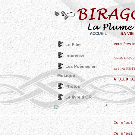
ACCUEIL
SA VIE
Vous êtes ic
Le Film
Interview
A DIEU BIRAGO
Les Poèmes en
par Lilyan KES
Musique
A DIEU B
Photos
Le livre d'OR
Joomla! 3 Modules
© Free
- by
VinaGecko.com
Ce n'est
Ce n'est