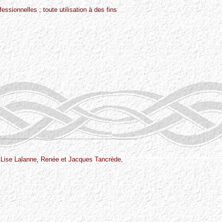
essionnelles ; toute utilisation à des fins
, Lise Lalanne, Renée et Jacques Tancrède,