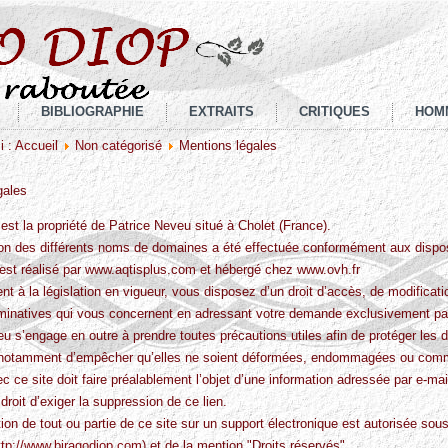
BIBLIOGRAPHIE
EXTRAITS
CRITIQUES
HOM
i :
Accueil
Non catégorisé
Mentions légales
gales
est la propriété de Patrice Neveu situé à Cholet (France).
ion des différents noms de domaines a été effectuée conformément aux dispos
 est réalisé par www.aqtisplus.com et hébergé chez www.ovh.fr
 à la législation en vigueur, vous disposez d’un droit d’accès, de modificatio
inatives qui vous concernent en adressant votre demande exclusivement par 
u s’engage en outre à prendre toutes précautions utiles afin de protéger les 
 notamment d’empêcher qu’elles ne soient déformées, endommagées ou commu
ec ce site doit faire préalablement l’objet d’une information adressée par e-ma
 droit d’exiger la suppression de ce lien.
ion de tout ou partie de ce site sur un support électronique est autorisée sous r
ttp://www.biragodiop.com
) et de la mention "Droits réservés".