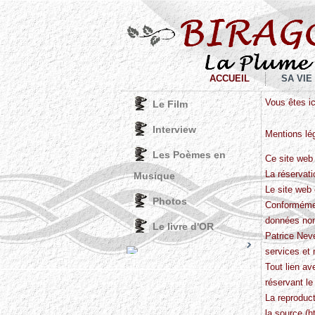
ACCUEIL
SA VIE
Vous êtes ic
Le Film
Interview
Mentions lé
Les Poèmes en
Ce site web 
La réservat
Musique
Le site web
Photos
Conformément
données nom
Le livre d'OR
Patrice Neve
services et
Joomla! 3 Modules
© Free
- by
Tout lien av
VinaGecko.com
réservant le
La reproduct
la source (
h