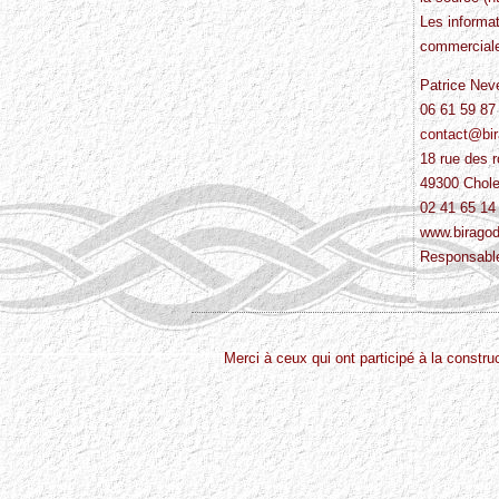
Les informat
commerciales
Patrice Nev
06 61 59 87
contact@bi
18 rue des r
49300 Chole
02 41 65 14
www.birago
Responsable 
Merci à ceux qui ont participé à la const